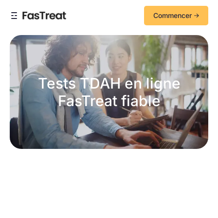
Commencer
Tests TDAH en ligne
FasTreat fiable