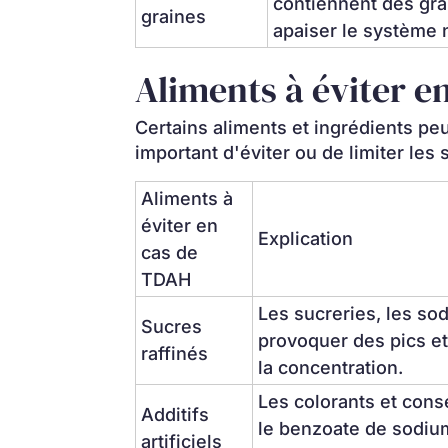
contiennent des gra
graines
apaiser le système 
Aliments à éviter e
Certains aliments et ingrédients pe
important d'éviter ou de limiter les 
Aliments à 
éviter en 
Explication
cas de 
TDAH
Les sucreries, les so
Sucres 
provoquer des pics et
raffinés
la concentration.
Les colorants et conse
Additifs 
le benzoate de sodium
artificiels