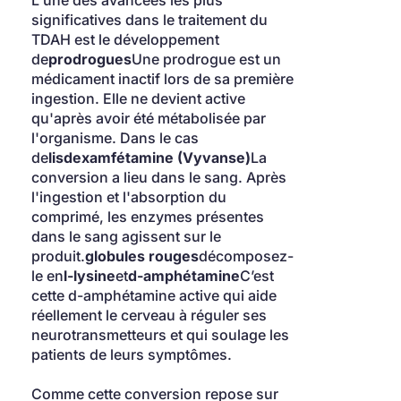
L'une des avancées les plus 
significatives dans le traitement du 
TDAH est le développement 
de
prodrogues
Une prodrogue est un 
médicament inactif lors de sa première 
ingestion. Elle ne devient active 
qu'après avoir été métabolisée par 
l'organisme. Dans le cas 
de
lisdexamfétamine (Vyvanse)
La 
conversion a lieu dans le sang. Après 
l'ingestion et l'absorption du 
comprimé, les enzymes présentes 
dans le sang agissent sur le 
produit.
globules rouges
décomposez-
le en
l-lysine
et
d-amphétamine
C’est 
cette d-amphétamine active qui aide 
réellement le cerveau à réguler ses 
neurotransmetteurs et qui soulage les 
patients de leurs symptômes.
Comme cette conversion repose sur 