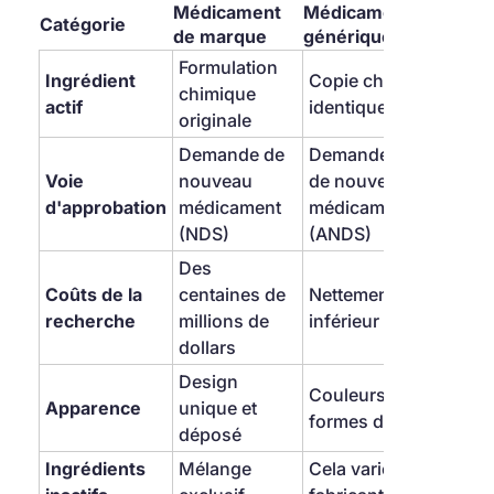
Médicament 
Médicaments 
Catégorie
de marque
génériques
Formulation 
Ingrédient 
Copie chimique 
chimique 
actif
identique
originale
Demande de 
Demande abrégée 
Voie 
nouveau 
de nouveau 
d'approbation
médicament 
médicament 
(NDS)
(ANDS)
Des 
Coûts de la 
centaines de 
Nettement 
recherche
millions de 
inférieur
dollars
Design 
Couleurs et 
Apparence
unique et 
formes différentes
déposé
Ingrédients 
Mélange 
Cela varie selon le 