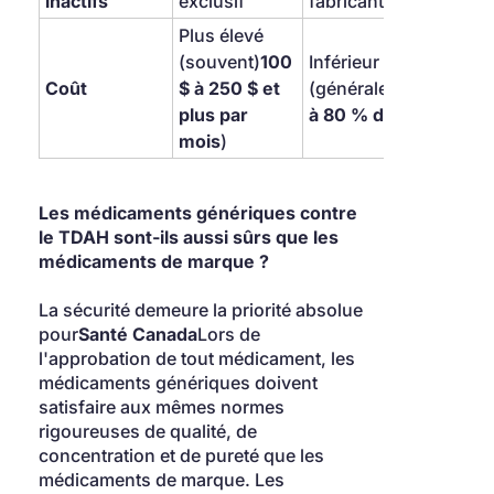
inactifs
exclusif
fabricant
Plus élevé 
(souvent)
100 
Inférieur 
Coût
$ à 250 $ et 
(généralement)
20 
plus par 
à 80 % de moins
)
mois
)
Les médicaments génériques contre 
le TDAH sont-ils aussi sûrs que les 
médicaments de marque ?
La sécurité demeure la priorité absolue 
pour
Santé Canada
Lors de 
l'approbation de tout médicament, les 
médicaments génériques doivent 
satisfaire aux mêmes normes 
rigoureuses de qualité, de 
concentration et de pureté que les 
médicaments de marque. Les 