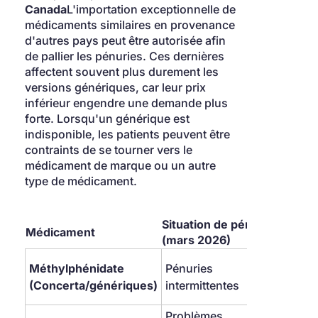
Canada
L'importation exceptionnelle de 
médicaments similaires en provenance 
d'autres pays peut être autorisée afin 
de pallier les pénuries. Ces dernières 
affectent souvent plus durement les 
versions génériques, car leur prix 
inférieur engendre une demande plus 
forte. Lorsqu'un générique est 
indisponible, les patients peuvent être 
contraints de se tourner vers le 
médicament de marque ou un autre 
type de médicament.
Situation de pénurie 
Mesu
Médicament
(mars 2026)
d'att
Sant
Méthylphénidate 
Pénuries 
surve
(Concerta/génériques)
intermittentes
l'ap
Problèmes 
Impor