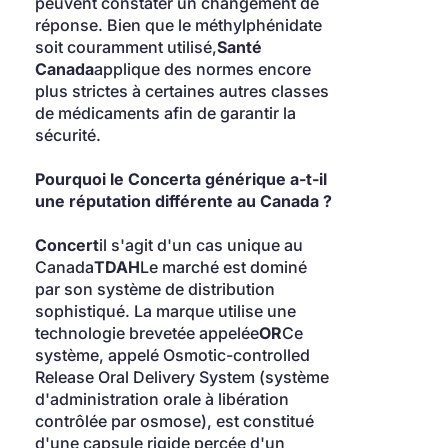
peuvent constater un changement de 
réponse. Bien que le méthylphénidate 
soit couramment utilisé,
Santé 
Canada
applique des normes encore 
plus strictes à certaines autres classes 
de médicaments afin de garantir la 
sécurité.
Pourquoi le Concerta générique a-t-il 
une réputation différente au Canada ?
Concert
il s'agit d'un cas unique au 
Canada
TDAH
Le marché est dominé 
par son système de distribution 
sophistiqué. La marque utilise une 
technologie brevetée appelée
OR
Ce 
système, appelé Osmotic-controlled 
Release Oral Delivery System (système 
d'administration orale à libération 
contrôlée par osmose), est constitué 
d'une capsule rigide percée d'un 