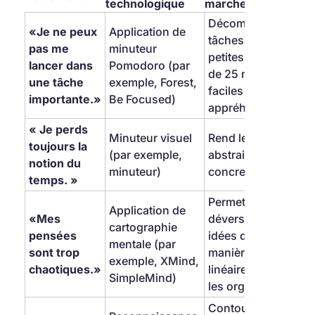
technologique
marche
Décompose les 
«Je ne peux 
Application de 
tâches en 
pas me 
minuteur 
petites tranches 
lancer dans 
Pomodoro (par 
de 25 minutes, 
une tâche 
exemple, Forest, 
faciles à 
importante.»
Be Focused)
appréhender.
« Je perds 
Minuteur visuel 
Rend le temps 
toujours la 
(par exemple, 
abstrait visuel et 
notion du 
minuteur)
concret.
temps. »
Permet de « 
Application de 
«Mes 
déverser » des 
cartographie 
pensées 
idées de 
mentale (par 
sont trop 
manière non 
exemple, XMind, 
chaotiques.»
linéaire, puis de 
SimpleMind)
les organiser.
Contourne le 