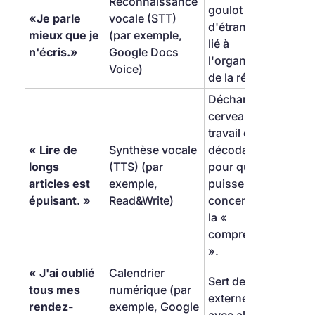
Reconnaissance 
goulot 
«Je parle 
vocale (STT) 
d'étranglement 
mieux que je 
(par exemple, 
lié à 
n'écris.»
Google Docs 
l'organisation 
Voice)
de la rédaction.
Décharge le 
cerveau du 
travail de « 
« Lire de 
Synthèse vocale 
décodage » 
longs 
(TTS) (par 
pour qu'il 
articles est 
exemple, 
puisse se 
épuisant. »
Read&Write)
concentrer sur 
la « 
compréhension 
».
« J'ai oublié 
Calendrier 
Sert de mémoire 
tous mes 
numérique (par 
externe et fiable 
rendez-
exemple, Google 