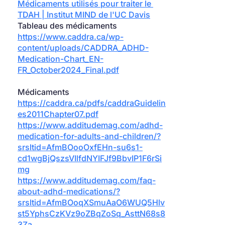
Médicaments utilisés pour traiter le 
TDAH | Institut MIND de l'UC Davis
Tableau des médicaments
https://www.caddra.ca/wp-
content/uploads/CADDRA_ADHD-
Medication-Chart_EN-
FR_October2024_Final.pdf
Médicaments
https://caddra.ca/pdfs/caddraGuidelin
es2011Chapter07.pdf
https://www.additudemag.com/adhd-
medication-for-adults-and-children/?
srsltid=AfmBOooOxfEHn-su6s1-
cd1wgBjQszsVIlfdNYIFJf9BbvIP1F6rSi
mg
https://www.additudemag.com/faq-
about-adhd-medications/?
srsltid=AfmBOoqXSmuAaO6WUQ5Hlv
st5YphsCzKVz9oZBqZoSq_AsttN68s8
3Za