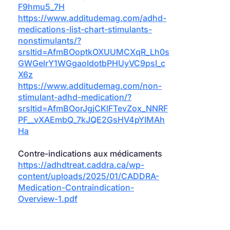
F9hmu5_7H
https://www.additudemag.com/adhd-
medications-list-chart-stimulants-
nonstimulants/?
srsltid=AfmBOoptkOXUUMCXqR_Lh0s
GWGelrY1WGgaoIdotbPHUyVC9psI_c
X6z
https://www.additudemag.com/non-
stimulant-adhd-medication/?
srsltid=AfmBOorJgjCKlFTevZox_NNRF
PF__vXAEmbQ_7kJQE2GsHV4pYIMAh
Ha
Contre-indications aux médicaments
https://adhdtreat.caddra.ca/wp-
content/uploads/2025/01/CADDRA-
Medication-Contraindication-
Overview-1.pdf