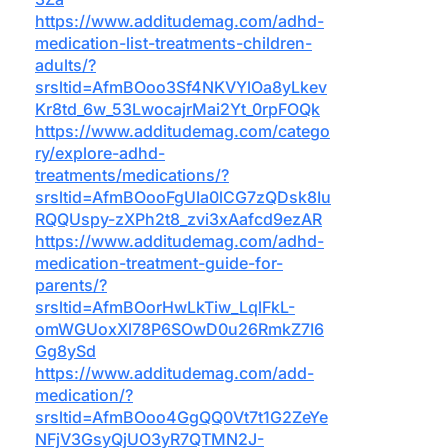
https://www.additudemag.com/adhd-
medication-list-treatments-children-
adults/?
srsltid=AfmBOoo3Sf4NKVYlOa8yLkev
Kr8td_6w_53LwocajrMai2Yt_0rpFOQk
https://www.additudemag.com/catego
ry/explore-adhd-
treatments/medications/?
srsltid=AfmBOooFgUIa0lCG7zQDsk8Iu
RQQUspy-zXPh2t8_zvi3xAafcd9ezAR
https://www.additudemag.com/adhd-
medication-treatment-guide-for-
parents/?
srsltid=AfmBOorHwLkTiw_LqlFkL-
omWGUoxXl78P6SOwD0u26RmkZ7I6
Gg8ySd
https://www.additudemag.com/add-
medication/?
srsltid=AfmBOoo4GgQQ0Vt7t1G2ZeYe
NFjV3GsyQjUO3yR7QTMN2J-