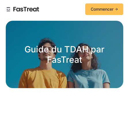
Commencer
Guide du TDAH par
FasTreat