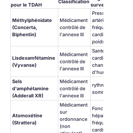
Classification
pour le TDAH
surveillance
Pression 
Méthylphénidate 
Médicament 
artérielle, 
(Concerta, 
contrôlé de 
fréquence 
Biphentin)
l'annexe III
cardiaque et 
poids
Santé 
Médicament 
Lisdexamfétamine 
cardiovasculaire, 
contrôlé de 
(Vyvanse)
changements 
l'annexe III
d'humeur
Sels 
Médicament 
rythmes de 
d'amphétamine 
contrôlé de 
sommeil, appétit
(Adderall XR)
l'annexe III
Médicament 
Fonction 
sur 
Atomoxétine 
hépatique, 
ordonnance 
(Strattera)
fréquence 
(non 
cardiaque