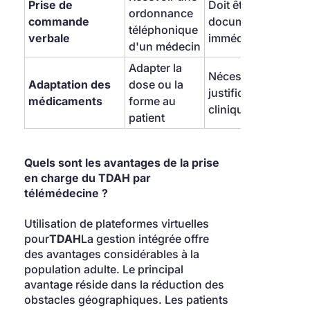
Prise de 
Doit être 
ordonnance 
commande 
documenté 
téléphonique 
verbale
immédiatement
d'un médecin
Adapter la 
Nécessite une 
Adaptation des 
dose ou la 
justification 
médicaments
forme au 
clinique
patient
Quels sont les avantages de la prise 
en charge du TDAH par 
télémédecine ?
Utilisation de plateformes virtuelles 
pour
TDAH
La gestion intégrée offre 
des avantages considérables à la 
population adulte. Le principal 
avantage réside dans la réduction des 
obstacles géographiques. Les patients 