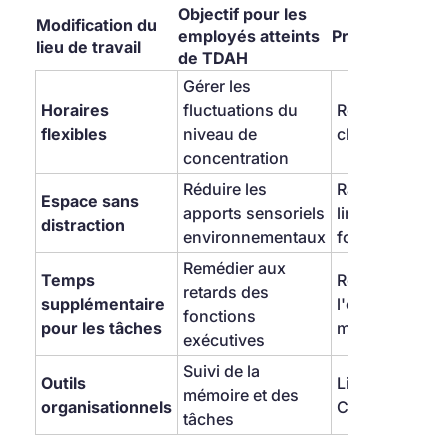
Objectif pour les 
Modification du 
employés atteints 
Preuves à l'ap
lieu de travail
de TDAH
Gérer les 
Horaires 
fluctuations du 
Recommandati
flexibles
niveau de 
clinique
concentration
Réduire les 
Rapport sur les
Espace sans 
apports sensoriels 
limitations 
distraction
environnementaux
fonctionnelles
Remédier aux 
Temps 
Résultats de 
retards des 
supplémentaire 
l'évaluation 
fonctions 
pour les tâches
médicale
exécutives
Suivi de la 
Outils 
Lignes directri
mémoire et des 
organisationnels
CADDRA
tâches