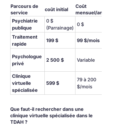
Parcours de 
Coût 
Temps 
coût initial
service
mensuel/annuel
d'atten
Psychiatrie 
0 $ 
6 à 18 
0 $
publique
(Parrainage)
mois
Traitement 
< 24 
199 $
99 $/mois
rapide
heures
8 
Psychologue 
2 500 $
Variable
semain
privé
et plus
Clinique 
79 à 200 
virtuelle 
599 $
< 7 jou
$/mois
spécialisée
Que faut-il rechercher dans une 
clinique virtuelle spécialisée dans le 
TDAH ?