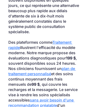
souvent disponibles en quelques 
jours, ce qui représente une alternative 
beaucoup plus rapide aux délais 
d'attente de six à dix-huit mois 
généralement constatés dans le 
système public de consultation 
spécialisée.
Des plateformes comme
Traitement 
rapide
illustrent l'efficacité du modèle 
moderne. Notre marque propose des 
évaluations diagnostiques pour
199 $
, 
souvent disponibles sous 24 heures. 
Nos cliniciens fournissent un
plan de 
traitement personnalisé
et des soins 
continus moyennant des frais 
mensuels de
99 $
, qui couvre les 
recharges et la messagerie. Le service 
vise à rendre les soins spécialisés 
accessibles
sans avoir besoin d'une 
recommandation préalable
d'un 